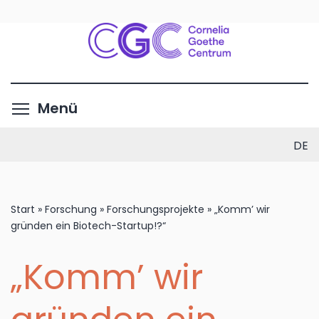
Direkt
zum
Inhalt
Menüsichtbarkeit umschalte
Menü
DE
Start
»
Forschung
»
Forschungsprojekte
»
„Komm’ wir
gründen ein Biotech-Startup!?“
„Komm’ wir