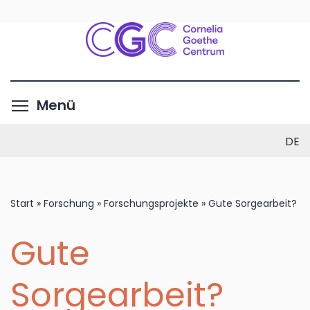
Direkt
zum
Inhalt
Menüsichtbarkeit umschalte
Menü
DE
Start
»
Forschung
»
Forschungsprojekte
»
Gute Sorgearbeit?
Gute
Sorgearbeit?