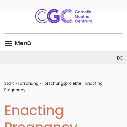
Direkt
zum
Inhalt
Menüsichtbarkeit umschalte
Menü
DE
Start
»
Forschung
»
Forschungsprojekte
»
Enacting
Pregnancy
Enacting