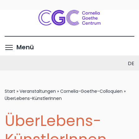
Direkt
zum
Inhalt
Menüsichtbarkeit umschalte
Menü
DE
Start
»
Veranstaltungen
»
Cornelia-Goethe-Colloquien
»
ÜberLebens-KünstlerInnen
ÜberLebens-