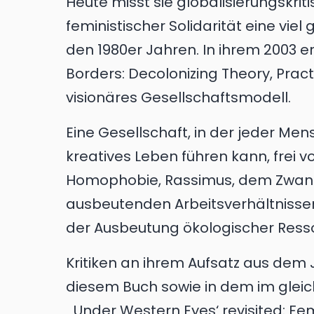
Heute misst sie globalisierungskri
feministischer Solidarität eine vie
den 1980er Jahren. In ihrem 2003 
Borders: Decolonizing Theory, Practi
visionäres Gesellschaftsmodell.
Eine Gesellschaft, in der jeder Me
kreatives Leben führen kann, frei v
Homophobie, Rassimus, dem Zwang 
ausbeutenden Arbeitsverhältnisse
der Ausbeutung ökologischer Ress
Kritiken an ihrem Aufsatz aus dem J
diesem Buch sowie in dem im gleich
„‚Under Western Eyes‘ revisited: Fem