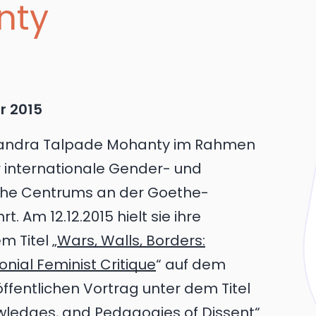
nty
r 2015
handra Talpade Mohanty im Rahmen
r internationale Gender- und
ethe Centrums an der Goethe-
. Am 12.12.2015 hielt sie ihre
m Titel „
Wars, Walls, Borders:
nial Feminist Critique
“ auf dem
fentlichen Vortrag unter dem Titel
owledges, and Pedagogies of Dissent
“