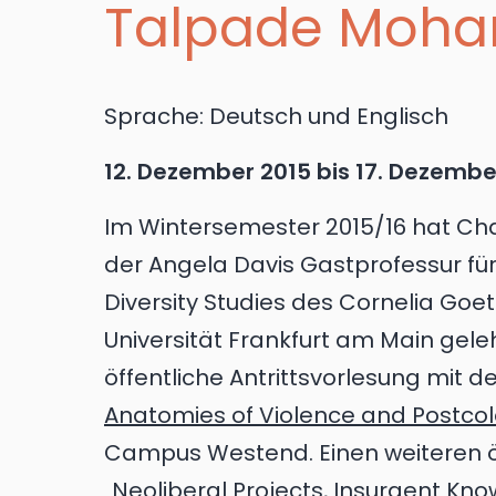
Talpade Moha
Sprache:
Deutsch und Englisch
12. Dezember 2015
bis
17. Dezembe
Im Wintersemester 2015/16 hat C
der Angela Davis Gastprofessur fü
Diversity Studies des Cornelia Go
Universität Frankfurt am Main gelehrt
öffentliche Antrittsvorlesung mit de
Anatomies of Violence and Postcolo
Campus Westend. Einen weiteren öf
„
Neoliberal Projects, Insurgent Kn