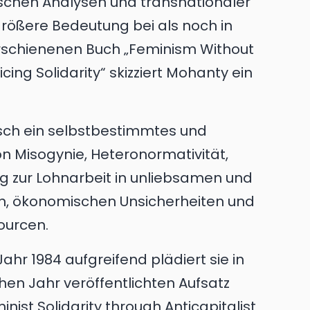
tischen Analysen und transnationaler
l größere Bedeutung bei als noch in
erschienenen Buch „Feminism Without
cing Solidarity“ skizziert Mohanty ein
nsch ein selbstbestimmtes und
on Misogynie, Heteronormativität,
zur Lohnarbeit in unliebsamen und
n, ökonomischen Unsicherheiten und
ourcen.
ahr 1984 aufgreifend plädiert sie in
en Jahr veröffentlichten Aufsatz
inist Solidarity through Anticapitalist