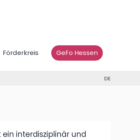
Förderkreis
GeFo Hessen
DE
in interdisziplinär und