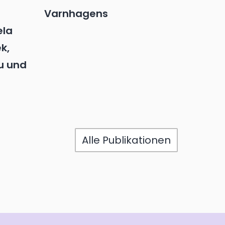
Varnhagens
ela
ek,
u und
Alle Publikationen