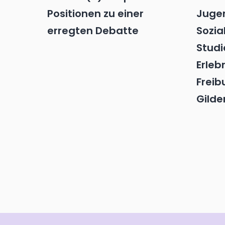
Positionen zu einer
Juge
erregten Debatte
Sozia
Stud
Erleb
Freib
Gilde