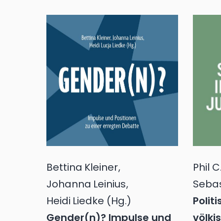
Bettina
Kleiner
,
Phil C
Johanna
Leinius
,
Sebas
Heidi
Liedke
(Hg.)
Politi
Gender(n)? Impulse und
völki