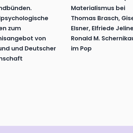
ndbünden.
Materialismus bei
lpsychologische
Thomas Brasch, Gis
ien zum
Elsner, Elfriede Jelin
nisangebot von
Ronald M. Schernika
und und Deutscher
im Pop
nschaft