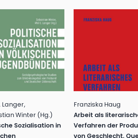
.
Langer
,
Franziska
Haug
tian
Winter
(Hg.)
Arbeit als literarisc
sche Sozialisation in
Verfahren der Produ
schen
von Geschlecht. Qu