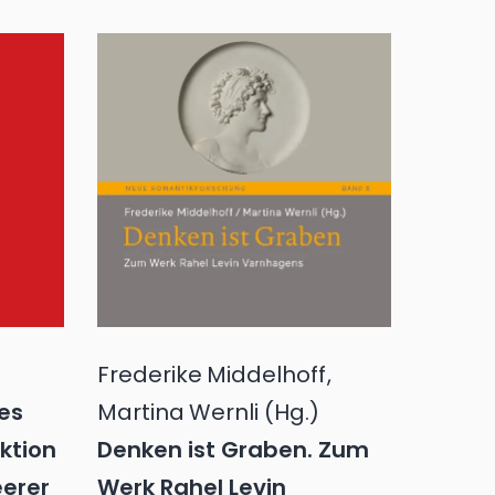
Frederike
Middelhoff
,
hes
Martina
Wernli
(Hg.)
ktion
Denken ist Graben. Zum
eerer
Werk Rahel Levin